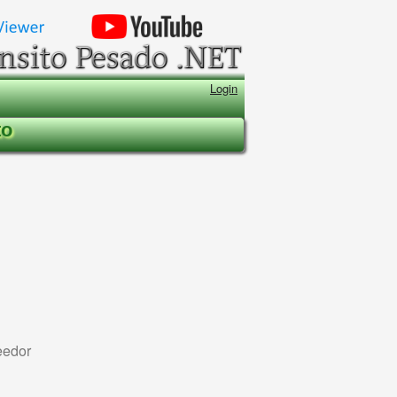
Login
to
eedor