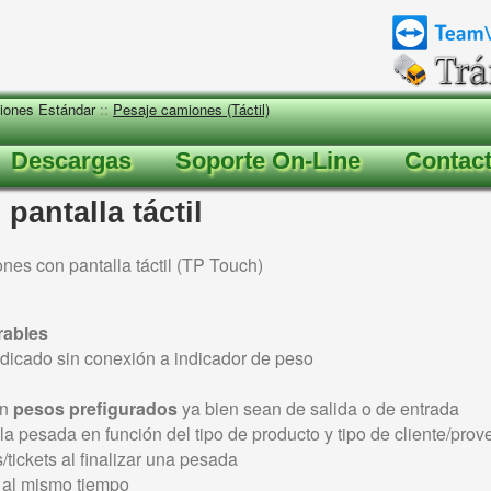
ciones Estándar
::
Pesaje camiones (Táctil)
Descargas
Soporte On-Line
Contac
pantalla táctil
es con pantalla táctil (TP Touch)
rables
dicado sin conexión a indicador de peso
on
pesos prefigurados
ya bien sean de salida o de entrada
la pesada en función del tipo de producto y tipo de cliente/prov
tickets al finalizar una pesada
al mismo tiempo