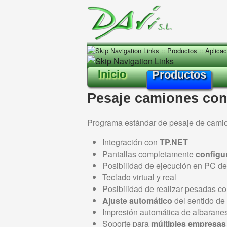
::
Productos
::
Aplica
Inicio
Productos
Pesaje camiones con 
Programa estándar de pesaje de camion
Integración con
TP.NET
Pantallas completamente
configu
Posibilidad de ejecución en PC de
Teclado virtual y real
Posibilidad de realizar pesadas c
Ajuste automático
del sentido de 
Impresión automática de albaranes/
Soporte para
múltiples empresas