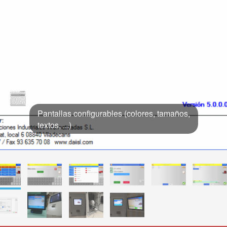
Pantallas configurables (colores, tamaños,
textos, ...)