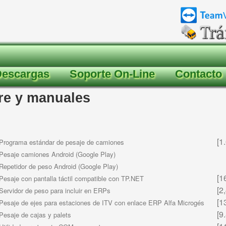
Descargas
Soporte On-Line
Contacto
re y manuales
[1.
Programa estándar de pesaje de camiones
Pesaje camiones Android (Google Play)
Repetidor de peso Android (Google Play)
[16
Pesaje con pantalla táctil compatible con TP.NET
[2,
Servidor de peso para incluir en ERPs
[13
Pesaje de ejes para estaciones de ITV con enlace ERP Alfa Microgés
[9.
Pesaje de cajas y palets