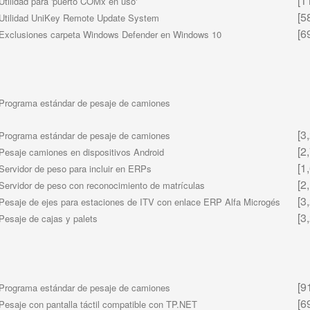
[11
Utilidad para 'puerto COMx en uso'
[58
Utilidad UniKey Remote Update System
[69
Exclusiones carpeta Windows Defender en Windows 10
Programa estándar de pesaje de camiones
[3,
Programa estándar de pesaje de camiones
[2,
Pesaje camiones en dispositivos Android
[1,
Servidor de peso para incluir en ERPs
[2,
Servidor de peso con reconocimiento de matrículas
[3,
Pesaje de ejes para estaciones de ITV con enlace ERP Alfa Microgés
[3,
Pesaje de cajas y palets
[91
Programa estándar de pesaje de camiones
[69
Pesaje con pantalla táctil compatible con TP.NET