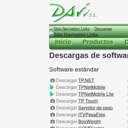
::
Descargas
Inicio
Productos
Descargas de softwa
Software estándar
Descargar
TP.NET
Descargar
TPNetMobile
Descargar
TPNetMobile Lite
Descargar
TP Touch
Descargar
Servidor de peso
Descargar
ITVPesaEjes
Descargar
BoxWeight