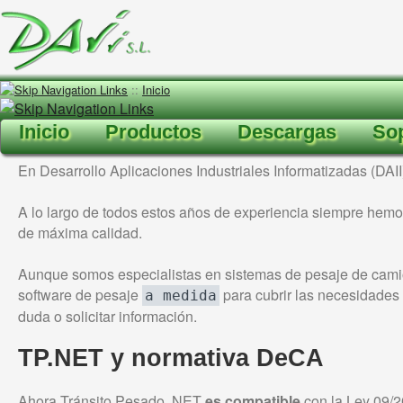
::
Inicio
Inicio
Productos
Descargas
Sop
En Desarrollo Aplicaciones Industriales Informatizadas (DAI
A lo largo de todos estos años de experiencia siempre hemo
de máxima calidad.
Aunque somos especialistas en sistemas de pesaje de camio
software de pesaje
para cubrir las necesidades
a medida
duda o solicitar información.
TP.NET y normativa DeCA
Ahora Tránsito Pesado .NET
es compatible
con la Ley 09/20