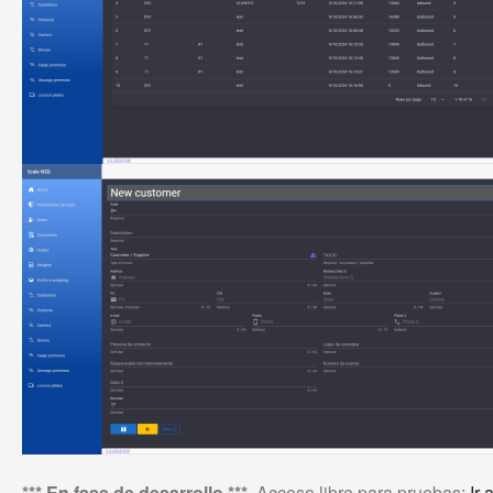
*** En fase de desarrollo ***
. Acceso libre para pruebas:
Ir 