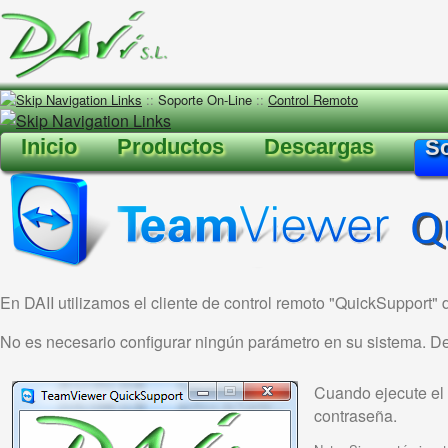
::
Soporte On-Line
::
Control Remoto
Inicio
Productos
Descargas
So
En DAII utilizamos el cliente de control remoto "QuickSupport"
No es necesario configurar ningún parámetro en su sistema. Desc
Cuando ejecute el c
contraseña.