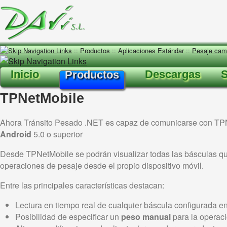
::
Productos
::
Aplicaciones Estándar
::
Pesaje cami
Inicio
Descargas
S
Productos
TPNetMobile
Ahora Tránsito Pesado .NET es capaz de comunicarse con TPNe
Android
5.0 o superior
Desde TPNetMobile se podrán visualizar todas las básculas q
operaciones de pesaje desde el propio dispositivo móvil.
Entre las principales características destacan:
Lectura en tiempo real de cualquier báscula configurada e
Posibilidad de especificar un
peso manual
para la operac