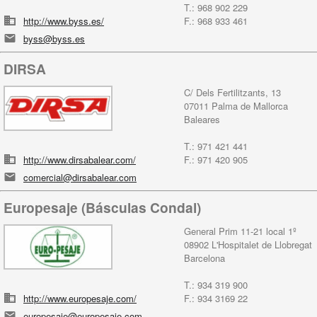
T.: 968 902 229
http://www.byss.es/
F.: 968 933 461
byss@byss.es
DIRSA
C/ Dels Fertilitzants, 13
07011 Palma de Mallorca
Baleares
T.: 971 421 441
http://www.dirsabalear.com/
F.: 971 420 905
comercial@dirsabalear.com
Europesaje (Básculas Condal)
General Prim 11-21 local 1º
08902 L'Hospitalet de Llobregat
Barcelona
T.: 934 319 900
http://www.europesaje.com/
F.: 934 3169 22
europesaje@europesaje.com