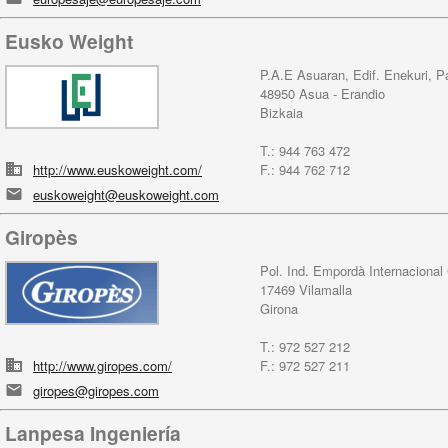
Eusko Weight
P.A.E Asuaran, Edif. Enekuri, P
48950 Asua - Erandio
Bizkaia
T.: 944 763 472
http://www.euskoweight.com/
F.: 944 762 712
euskoweight@euskoweight.com
Giropès
Pol. Ind. Empordà Internacional
17469 Vilamalla
Girona
T.: 972 527 212
http://www.giropes.com/
F.: 972 527 211
giropes@giropes.com
Lanpesa Ingeniería