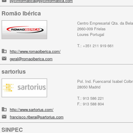
pycinformatica@pycinformatica.com
Romäo Ibérica
Centro Empresarial Qta. da Bel
2660-009 Frielas
Loures Portugal
T.: +351 211 919 661
http://www.romaoiberica.com/
geral@romaoiberica.com
sartorius
Pol. Ind. Fuencarral Isabel Colbr
28050 Madrid
T.: 913 586 221
F.: 913 588 804
http://www.sartorius.com/
francisco.ribera@sartorius.com
SINPEC