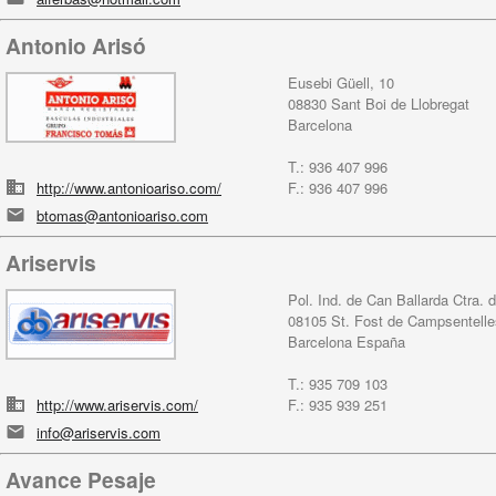
Antonio Arisó
Eusebi Güell, 10
08830 Sant Boi de Llobregat
Barcelona
T.: 936 407 996
http://www.antonioariso.com/
F.: 936 407 996
btomas@antonioariso.com
Ariservis
Pol. Ind. de Can Ballarda Ctra. 
08105 St. Fost de Campsentelle
Barcelona España
T.: 935 709 103
http://www.ariservis.com/
F.: 935 939 251
info@ariservis.com
Avance Pesaje