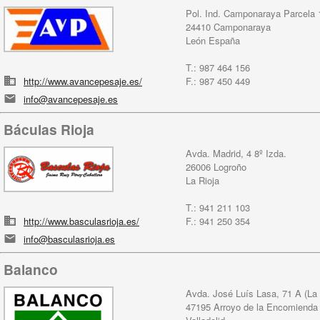
Pol. Ind. Camponaraya Parcela 
24410 Camponaraya
León España
T.: 987 464 156
http://www.avancepesaje.es/
F.: 987 450 449
info@avancepesaje.es
Báculas Rioja
Avda. Madrid, 4 8º Izda.
26006 Logroño
La Rioja
T.: 941 211 103
http://www.basculasrioja.es/
F.: 941 250 354
info@basculasrioja.es
Balanco
Avda. José Luís Lasa, 71 A (La
47195 Arroyo de la Encomienda