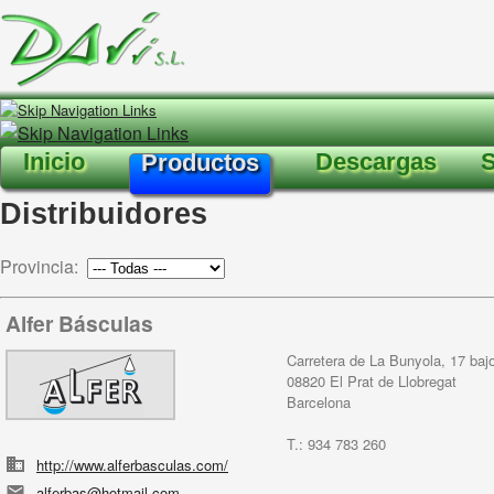
Inicio
Descargas
S
Productos
Distribuidores
Provincia:
Alfer Básculas
Carretera de La Bunyola, 17 baj
08820 El Prat de Llobregat
Barcelona
T.: 934 783 260
http://www.alferbasculas.com/
alferbas@hotmail.com