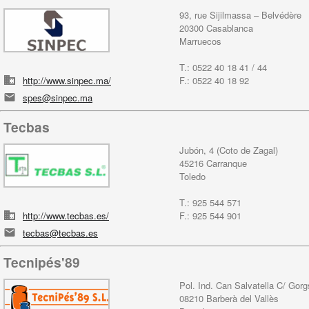
93, rue Sijilmassa – Belvédère
20300 Casablanca
Marruecos
T.: 0522 40 18 41 / 44
http://www.sinpec.ma/
F.: 0522 40 18 92
spes@sinpec.ma
Tecbas
Jubón, 4 (Coto de Zagal)
45216 Carranque
Toledo
T.: 925 544 571
http://www.tecbas.es/
F.: 925 544 901
tecbas@tecbas.es
Tecnipés'89
Pol. Ind. Can Salvatella C/ Gor
08210 Barberà del Vallès