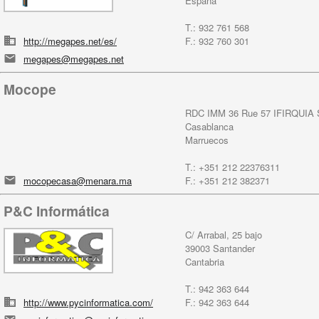
España
T.: 932 761 568
http://megapes.net/es/
F.: 932 760 301
megapes@megapes.net
Mocope
RDC IMM 36 Rue 57 IFIRQUIA 
Casablanca
Marruecos
T.: +351 212 22376311
mocopecasa@menara.ma
F.: +351 212 382371
P&C Informática
C/ Arrabal, 25 bajo
39003 Santander
Cantabria
T.: 942 363 644
http://www.pycinformatica.com/
F.: 942 363 644