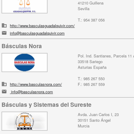
41210 Guillena
Sevilla
T.: 954 387 056
http://www.basculasguadalquivir.com/
info@basculasguadalquivir.com
Básculas Nora
Pol. Ind. Santianes, Parcela 11
33518 Sariego
Asturias España
T.: 985 267 550
http://www.basculasnora.com/
F.: 985 267 559
info@basculasnora.com
Básculas y Sistemas del Sureste
Avda. Juan Carlos I, 23
30151 Santo Ángel
Murcia